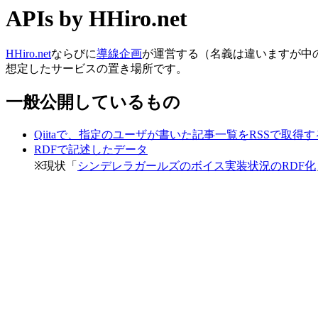
APIs by HHiro.net
HHiro.net
ならびに
導線企画
が運営する（名義は違いますが中
想定したサービスの置き場所です。
一般公開しているもの
Qiitaで、指定のユーザが書いた記事一覧をRSSで取得
RDFで記述したデータ
※現状「
シンデレラガールズのボイス実装状況のRDF化